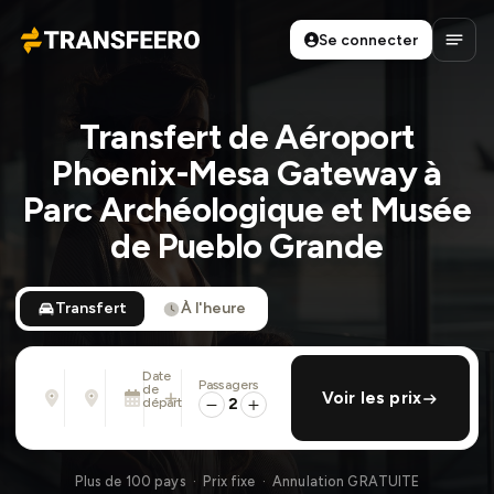
Se connecter
Transfeero
Ouvri
Transfert de Aéroport
Phoenix-Mesa Gateway à
Parc Archéologique et Musée
de Pueblo Grande
Transfert
À l'heure
Date
Passagers
De
À
de
ajouter retour
Voir les prix
Adresse, aéroport, hôtel, ...
Adresse, aéroport, hôtel, ...
départ
2
Lun. 10 Août · 01:45 PM
Plus de 100 pays · Prix fixe · Annulation GRATUITE