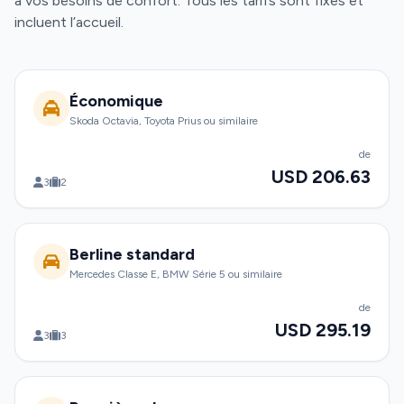
à vos besoins de confort. Tous les tarifs sont fixes et
incluent l’accueil.
Économique
Skoda Octavia, Toyota Prius ou similaire
de
USD 206.63
3
2
Berline standard
Mercedes Classe E, BMW Série 5 ou similaire
de
USD 295.19
3
3