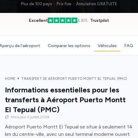
Plus de 100 pays · Prix fixe · Annulation GRATUITE
Excellent
4.8/5 ·
Trustpilot
Aperçu de l'aéroport
Comparer les options
Véhicules
FAQ
HOME
TRANSFERT DE AÉROPORT PUERTO MONTT EL TEPUAL (PMC)
Informations essentielles pour les
transferts à Aéroport Puerto Montt
El Tepual (PMC)
Mis à jour 2 juillet 2026
Aéroport Puerto Montt El Tepual se situe à seulement 14
km du centre-ville, avec un seul terminal moderne ouvert