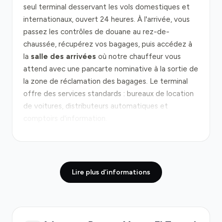
seul terminal desservant les vols domestiques et
internationaux, ouvert 24 heures. À l'arrivée, vous
passez les contrôles de douane au rez-de-
chaussée, récupérez vos bagages, puis accédez à
la
salle des arrivées
où notre chauffeur vous
attend avec une pancarte nominative à la sortie de
la zone de réclamation des bagages. Le terminal
offre des services standards : bureaux de location
de voitures, distributeurs automatiques et
comptoirs d'information.
La route depuis l'aéroport vers Puerto Montt
emprunte principalement la
Route 5
(Carretera
Panamericana), un axe routier bien développé qui
Lire plus d’informations
relie le centre du pays à la région sud. La distance
est d'environ 14 kilomètres, avec un temps de
trajet standard de 17 à 20 minutes en conditions
normales. Le trafic peut s'intensifier en fin d'après-