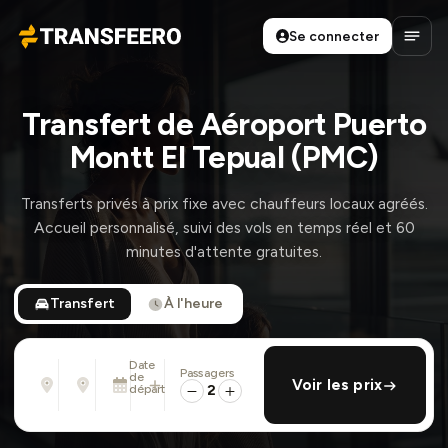
Se connecter
Transfeero
Ouvri
Transfert de Aéroport Puerto
Montt El Tepual (PMC)
Transferts privés à prix fixe avec chauffeurs locaux agréés.
Accueil personnalisé, suivi des vols en temps réel et 60
minutes d'attente gratuites.
Transfert
À l'heure
Date
Passagers
De
À
de
ajouter retour
Voir les prix
Adresse, aéroport, hôtel, ...
Adresse, aéroport, hôtel, ...
départ
2
Sam. 8 Août · 01:45 PM