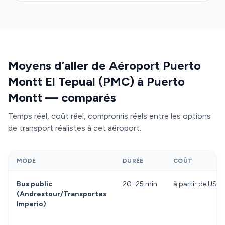
tarif au compteur (CLP 10 000–12 000 environ)
avec les risques usuels de congestion tarifaire aux
heures de pointe. Les services de bus publics
(Andrestour, Transportes Imperio) coûtent moins
cher mais impliquent d'attendre l'horaire suivant, de
Moyens d’aller de Aéroport Puerto
partager l'espace avec des bagages volumineux et
Montt El Tepual (PMC) à Puerto
d'effectuer potentiellement des arrêts
Montt — comparés
intermédiaires. Uber existe mais reste soumis à la
tarification dynamique. Un transfert Transfeero
Temps réel, coût réel, compromis réels entre les options
élimine l'attente, garantit un véhicule dédié avec
de transport réalistes à cet aéroport.
assistance bagages et un prix prévisible, quel que
soit le moment de votre arrivée.
MODE
DURÉE
COÛT
Bus public
20–25 min
à partir de USD
(Andrestour/Transportes
Imperio)