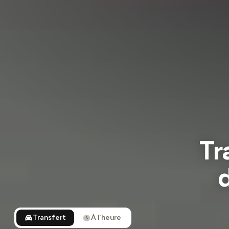
Tr
Transfert
À l'heure