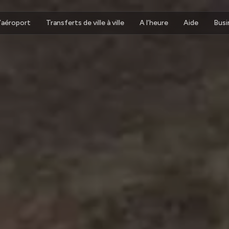
d’aéroport
Transferts de ville à ville
A l’heure
Aide
Busi