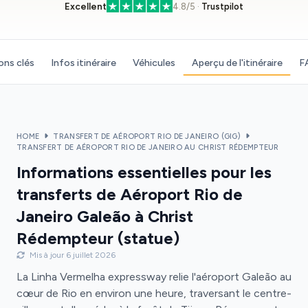
Excellent
4.8/5 ·
Trustpilot
ons clés
Infos itinéraire
Véhicules
Aperçu de l'itinéraire
F
HOME
TRANSFERT DE AÉROPORT RIO DE JANEIRO (GIG)
TRANSFERT DE AÉROPORT RIO DE JANEIRO AU CHRIST RÉDEMPTEUR
Informations essentielles pour les
transferts de Aéroport Rio de
Janeiro Galeão à Christ
Rédempteur (statue)
Mis à jour 6 juillet 2026
La Linha Vermelha expressway relie l'aéroport Galeão au
cœur de Rio en environ une heure, traversant le centre-