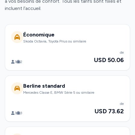
à vos besoins de confort. Tous les tarifs sont fixes et
incluent l’accueil.
Économique
Skoda Octavia, Toyota Prius ou similaire
de
USD 50.06
3
2
Berline standard
Mercedes Classe E, BMW Série 5 ou similaire
de
USD 73.62
3
3