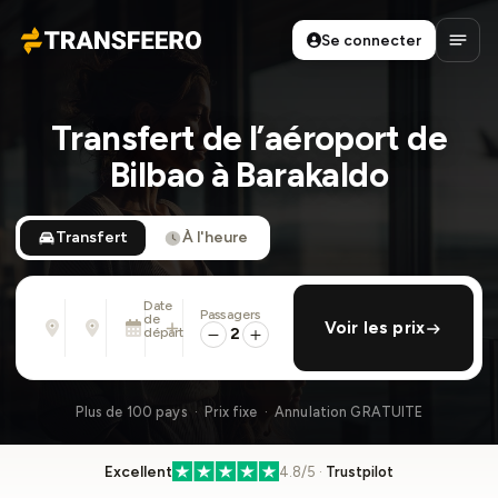
Se connecter
Transfeero
Ouvri
Transfert de l’aéroport de
Bilbao à Barakaldo
Transfert
À l'heure
Date
Passagers
De
À
de
ajouter retour
Voir les prix
Adresse, aéroport, hôtel, ...
Adresse, aéroport, hôtel, ...
départ
2
Dim. 9 Août · 01:45 PM
Plus de 100 pays · Prix fixe · Annulation GRATUITE
Excellent
4.8/5 ·
Trustpilot