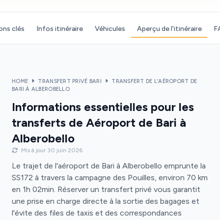
ons clés
Infos itinéraire
Véhicules
Aperçu de l'itinéraire
F
HOME
TRANSFERT PRIVÉ BARI
TRANSFERT DE L’AÉROPORT DE
BARI À ALBEROBELLO
Informations essentielles pour les
transferts de Aéroport de Bari à
Alberobello
Mis à jour 30 juin 2026
Le trajet de l'aéroport de Bari à Alberobello emprunte la
SS172 à travers la campagne des Pouilles, environ 70 km
en 1h 02min. Réserver un transfert privé vous garantit
une prise en charge directe à la sortie des bagages et
l'évite des files de taxis et des correspondances