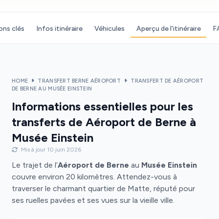
ons clés
Infos itinéraire
Véhicules
Aperçu de l'itinéraire
F
HOME
TRANSFERT BERNE AÉROPORT
TRANSFERT DE AÉROPORT
DE BERNE AU MUSÉE EINSTEIN
Informations essentielles pour les
transferts de Aéroport de Berne à
Musée Einstein
Mis à jour 10 juin 2026
Le trajet de l’
Aéroport de Berne
au
Musée Einstein
couvre environ 20 kilomètres. Attendez-vous à
traverser le charmant quartier de Matte, réputé pour
ses ruelles pavées et ses vues sur la vieille ville.