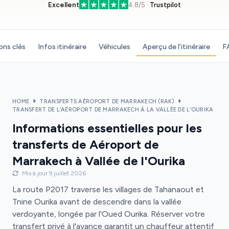
Excellent
4.8/5 ·
Trustpilot
ons clés
Infos itinéraire
Véhicules
Aperçu de l'itinéraire
F
HOME
TRANSFERTS AÉROPORT DE MARRAKECH (RAK)
TRANSFERT DE L’AÉROPORT DE MARRAKECH À LA VALLÉE DE L’OURIKA
Informations essentielles pour les
transferts de Aéroport de
Marrakech à Vallée de l'Ourika
Mis à jour 9 juillet 2026
La route P2017 traverse les villages de Tahanaout et
Tnine Ourika avant de descendre dans la vallée
verdoyante, longée par l'Oued Ourika. Réserver votre
transfert privé à l'avance garantit un chauffeur attentif