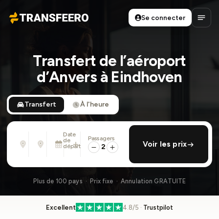
Se connecter
Transfeero
Ouvri
Transfert de l’aéroport
d’Anvers à Eindhoven
Transfert
À l'heure
Date
Passagers
De
À
de
ajouter retour
Voir les prix
Adresse, aéroport, hôtel, ...
Adresse, aéroport, hôtel, ...
départ
2
Lun. 10 Août · 01:45 PM
Plus de 100 pays · Prix fixe · Annulation GRATUITE
Excellent
4.8/5 ·
Trustpilot