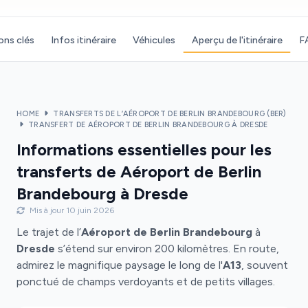
ons clés
Infos itinéraire
Véhicules
Aperçu de l'itinéraire
F
HOME
TRANSFERTS DE L’AÉROPORT DE BERLIN BRANDEBOURG (BER)
TRANSFERT DE AÉROPORT DE BERLIN BRANDEBOURG À DRESDE
Informations essentielles pour les
transferts de Aéroport de Berlin
Brandebourg à Dresde
Mis à jour 10 juin 2026
Le trajet de l’
Aéroport de Berlin Brandebourg
à
Dresde
s’étend sur environ 200 kilomètres. En route,
admirez le magnifique paysage le long de l'
A13
, souvent
ponctué de champs verdoyants et de petits villages.