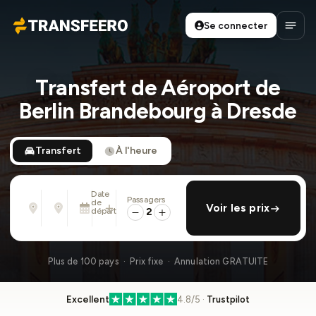
Se connecter
Transfeero
Ouvri
Transfert de Aéroport de
Berlin Brandebourg à Dresde
Transfert
À l'heure
Date
Passagers
De
À
de
ajouter retour
Voir les prix
Adresse, aéroport, hôtel, ...
Adresse, aéroport, hôtel, ...
départ
2
Dim. 9 Août · 01:45 PM
Plus de 100 pays · Prix fixe · Annulation GRATUITE
Excellent
4.8/5 ·
Trustpilot