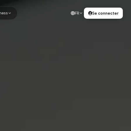
ness
FR
Se connecter