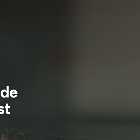
 de
st