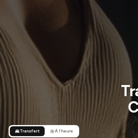
Tr
C
Transfert
À l'heure