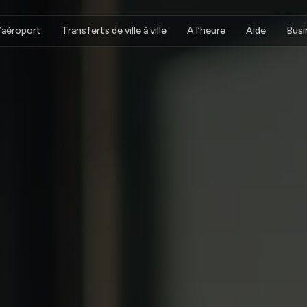
d’aéroport
Transferts de ville à ville
A l’heure
Aide
Busi