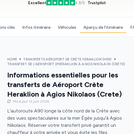
Excellent
4.8/5 ·
Trustpilot
ons clés
Infos itinéraire
Véhicules
Aperçu de l'itinéraire
F
HOME
TRANSFERTS AÉROPORT DE CRÈTE HERAKLION (HER)
TRANSFERT DE L’AÉROPORT D’HÉRAKLION À AGIOS NIKOLAOS (CRÈTE)
Informations essentielles pour les
transferts de Aéroport Crète
Heraklion à Agios Nikolaos (Crete)
Mis à jour 13 juin 2026
L'autoroute A90 longe la côte nord de la Crète avec
des vues spectaculaires sur la mer Égée jusqu'à Agios
Nikolaos. Réserver votre transfert privé garantit un
chauffeur à votre arrivée et vous évite les files