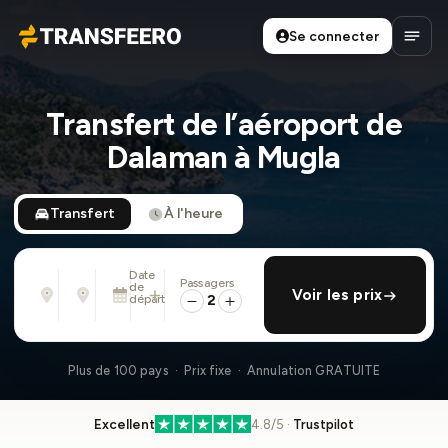
Se connecter
Transfeero
Ouvri
Transfert de l’aéroport de
Dalaman à Mugla
Transfert
À l'heure
Date
Passagers
De
À
de
ajouter retour
Voir les prix
Adresse, aéroport, hôtel, ...
Adresse, aéroport, hôtel, ...
départ
2
Lun. 10 Août · 01:45 PM
Plus de 100 pays · Prix fixe · Annulation GRATUITE
Excellent
4.8/5 ·
Trustpilot