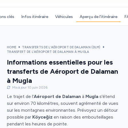
ons clés
Infos itinéraire
Véhicules
Aperçu de l'itinéraire
F
HOME
TRANSFERTS DE L’AÉROPORT DE DALAMAN (DLM)
TRANSFERT DE L’AÉROPORT DE DALAMAN À MUGLA
Informations essentielles pour les
transferts de Aéroport de Dalaman
à Mugla
Mis à jour 10 juin 2026
Le trajet de l'
Aéroport de Dalaman
à
Mugla
s'étend
sur environ 70 kilomètres, souvent agrémenté de vues
sur les montagnes environnantes. Prévoyez un détour
possible par
Köyceğiz
en raison des embouteillages
pendant les heures de pointe.