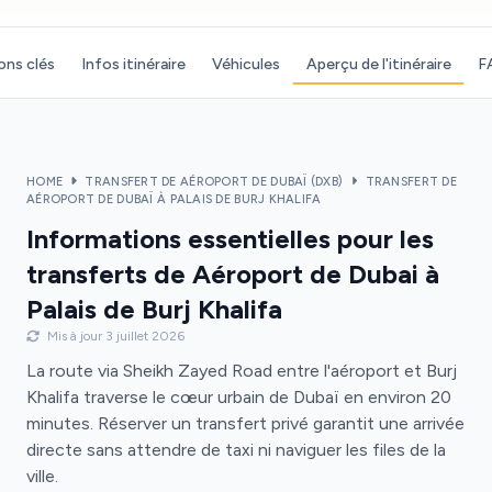
ons clés
Infos itinéraire
Véhicules
Aperçu de l'itinéraire
F
HOME
TRANSFERT DE AÉROPORT DE DUBAÏ (DXB)
TRANSFERT DE
AÉROPORT DE DUBAÏ À PALAIS DE BURJ KHALIFA
Informations essentielles pour les
transferts de Aéroport de Dubai à
Palais de Burj Khalifa
Mis à jour 3 juillet 2026
La route via Sheikh Zayed Road entre l'aéroport et Burj
Khalifa traverse le cœur urbain de Dubaï en environ 20
minutes. Réserver un transfert privé garantit une arrivée
directe sans attendre de taxi ni naviguer les files de la
ville.