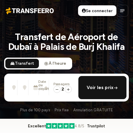
Se connecter
Transfeero
Ouvri
Transfert de Aéroport de
Dubaï à Palais de Burj Khalifa
Transfert
À l'heure
Date
Passagers
De
À
de
ajouter retour
Voir les prix
Adresse, aéroport, hôtel, ...
Adresse, aéroport, hôtel, ...
départ
2
Lun. 10 Août · 13:45
Plus de 100 pays · Prix fixe · Annulation GRATUITE
Excellent
4.8/5 ·
Trustpilot