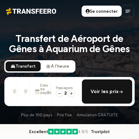
Se connecter
Transfeero
Ouvri
Transfert de Aéroport de
Gênes à Aquarium de Gênes
Transfert
À l'heure
Date
Passagers
De
À
de
ajouter retour
Voir les prix
Adresse, aéroport, hôtel, ...
Adresse, aéroport, hôtel, ...
départ
2
Mar. 11 Août · 01:45 PM
Plus de 100 pays · Prix fixe · Annulation GRATUITE
Excellent
4.8/5 ·
Trustpilot