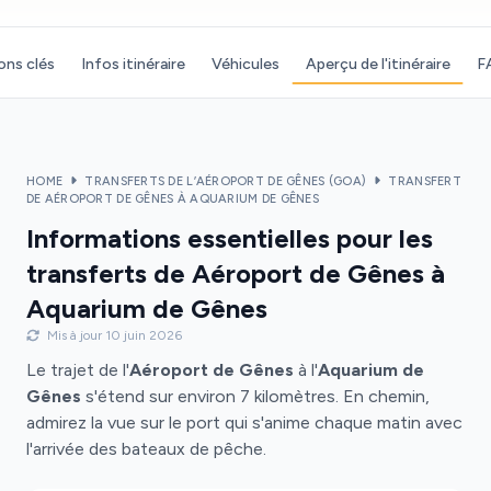
ons clés
Infos itinéraire
Véhicules
Aperçu de l'itinéraire
F
HOME
TRANSFERTS DE L’AÉROPORT DE GÊNES (GOA)
TRANSFERT
DE AÉROPORT DE GÊNES À AQUARIUM DE GÊNES
Informations essentielles pour les
transferts de Aéroport de Gênes à
Aquarium de Gênes
Mis à jour 10 juin 2026
Le trajet de l'
Aéroport de Gênes
à l'
Aquarium de
Gênes
s'étend sur environ 7 kilomètres. En chemin,
admirez la vue sur le port qui s'anime chaque matin avec
l'arrivée des bateaux de pêche.