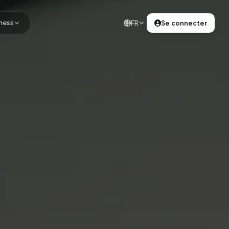
ness
FR
Se connecter