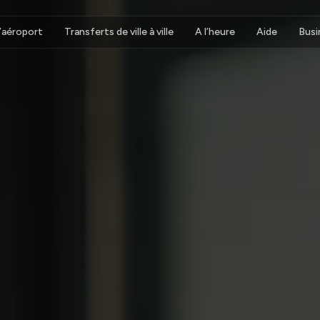
d’aéroport
Transferts de ville à ville
A l’heure
Aide
Busi