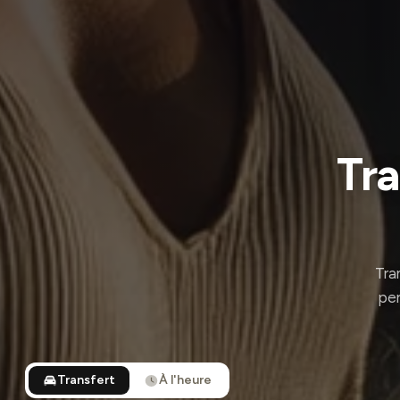
Tra
Tra
per
Transfert
À l'heure