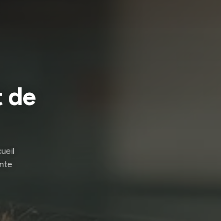
t de
ueil
ente