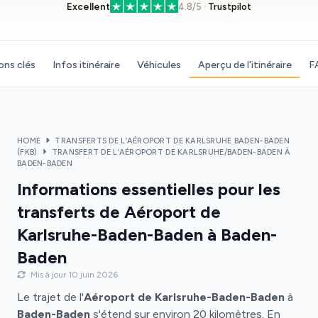
Excellent
4.8/5 ·
Trustpilot
ons clés
Infos itinéraire
Véhicules
Aperçu de l'itinéraire
F
HOME
TRANSFERTS DE L’AÉROPORT DE KARLSRUHE BADEN-BADEN
(FKB)
TRANSFERT DE L’AÉROPORT DE KARLSRUHE/BADEN-BADEN À
BADEN-BADEN
Informations essentielles pour les
transferts de Aéroport de
Karlsruhe-Baden-Baden à Baden-
Baden
Mis à jour 10 juin 2026
Le trajet de l'
Aéroport de Karlsruhe-Baden-Baden
à
Baden-Baden
s'étend sur environ 20 kilomètres. En