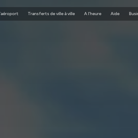
d’aéroport
Transferts de ville à ville
A l’heure
Aide
Busi