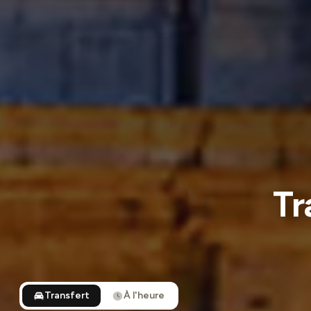
Tr
Transfert
À l'heure