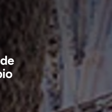
 de
bio