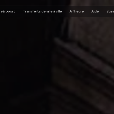
d’aéroport
Transferts de ville à ville
A l’heure
Aide
Busi