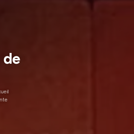
t de
ueil
ente