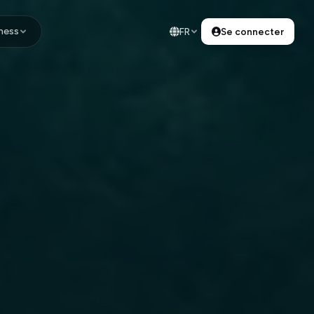
ness
FR
Se connecter