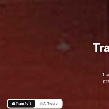
Tra
Tra
per
Transfert
À l'heure