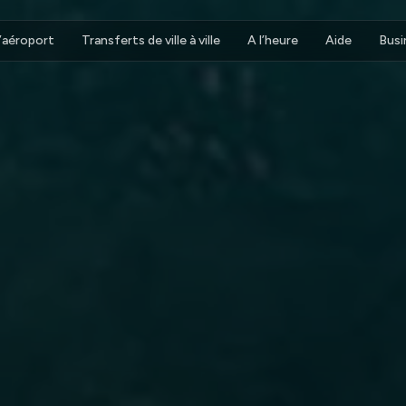
d’aéroport
Transferts de ville à ville
A l’heure
Aide
Busi