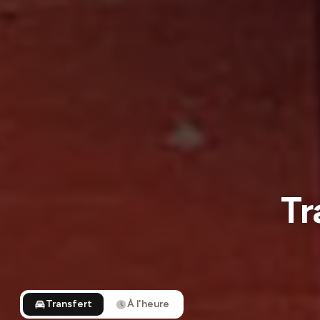
Tr
Transfert
À l'heure