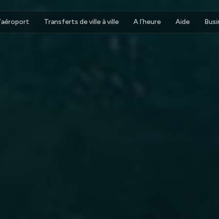
d’aéroport
Transferts de ville à ville
A l’heure
Aide
Busi