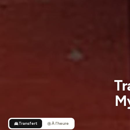
Tr
My
Transfert
À l'heure