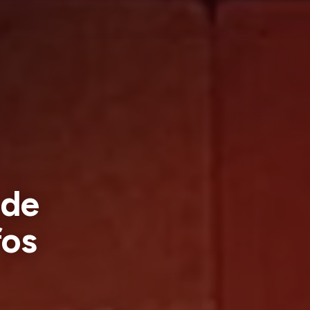
 de
fos