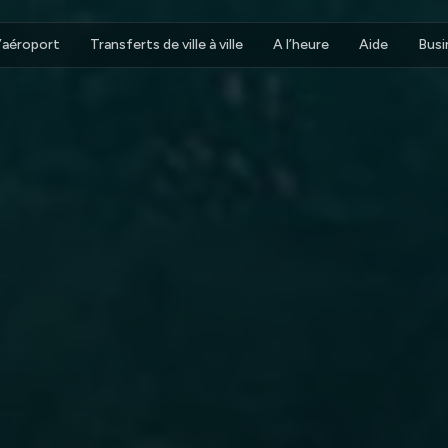
d’aéroport
Transferts de ville à ville
A l’heure
Aide
Busi