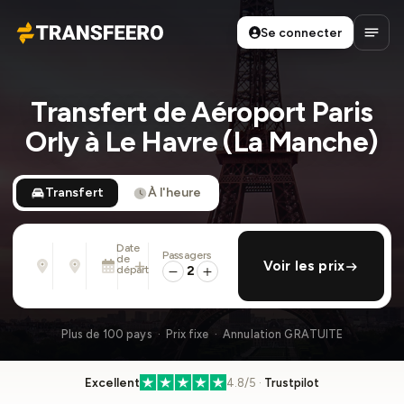
Se connecter
Transfeero
Ouvri
Transfert de Aéroport Paris
Orly à Le Havre (La Manche)
Transfert
À l'heure
Date
Passagers
De
À
de
ajouter retour
Voir les prix
Adresse, aéroport, hôtel, ...
Adresse, aéroport, hôtel, ...
départ
2
Sam. 8 Août · 13:45
Plus de 100 pays · Prix fixe · Annulation GRATUITE
Excellent
4.8/5 ·
Trustpilot