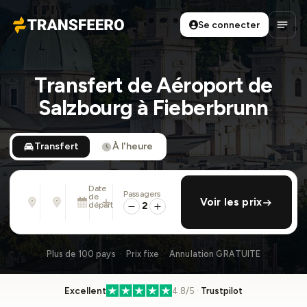
Se connecter
Transfeero
Ouvri
Transfert de Aéroport de
Salzbourg à Fieberbrunn
Transfert
À l'heure
Date
Passagers
De
À
de
ajouter retour
Voir les prix
Adresse, aéroport, hôtel, ...
Adresse, aéroport, hôtel, ...
départ
2
Dim. 9 Août · 01:45 PM
Plus de 100 pays · Prix fixe · Annulation GRATUITE
Excellent
4.8/5 ·
Trustpilot