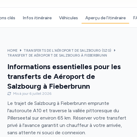
ons clés
Infos itinéraire
Véhicules
Aperçu de l'itinéraire
F
HOME
TRANSFERTS DE L’AÉROPORT DE SALZBOURG (SZG)
TRANSFERT DE AÉROPORT DE SALZBOURG À FIEBERBRUNN
Informations essentielles pour les
transferts de Aéroport de
Salzbourg à Fieberbrunn
Mis à jour 6 juillet 2026
Le trajet de Salzbourg à Fieberbrunn emprunte
l'autoroute A10 et traverse la vallée pittoresque du
Pillerseetal sur environ 65 km. Réserver votre transfert
privé à l'avance garantit un chauffeur à votre arrivée,
sans attente ni souci de connexion.