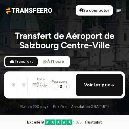
Se connecter
Transfeero
Ouvri
Transfert de Aéroport de
Salzbourg Centre-Ville
Transfert
À l'heure
Date
Passagers
De
À
de
ajouter retour
Voir les prix
Adresse, aéroport, hôtel, ...
Adresse, aéroport, hôtel, ...
départ
2
Dim. 9 Août · 01:45 PM
Plus de 100 pays · Prix fixe · Annulation GRATUITE
Excellent
4.8/5 ·
Trustpilot