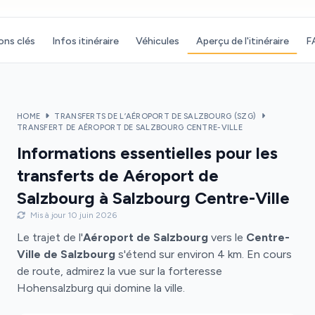
ons clés
Infos itinéraire
Véhicules
Aperçu de l'itinéraire
F
HOME
TRANSFERTS DE L’AÉROPORT DE SALZBOURG (SZG)
TRANSFERT DE AÉROPORT DE SALZBOURG CENTRE-VILLE
Informations essentielles pour les
transferts de Aéroport de
Salzbourg à Salzbourg Centre-Ville
Mis à jour 10 juin 2026
Le trajet de l'
Aéroport de Salzbourg
vers le
Centre-
Ville de Salzbourg
s'étend sur environ 4 km. En cours
de route, admirez la vue sur la forteresse
Hohensalzburg qui domine la ville.