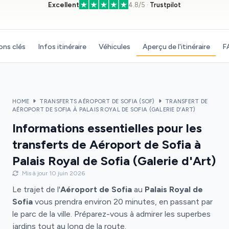
Excellent
4.8/5 ·
Trustpilot
ons clés
Infos itinéraire
Véhicules
Aperçu de l'itinéraire
F
HOME
TRANSFERTS AÉROPORT DE SOFIA (SOF)
TRANSFERT DE
AÉROPORT DE SOFIA À PALAIS ROYAL DE SOFIA (GALERIE D’ART)
Informations essentielles pour les
transferts de Aéroport de Sofia à
Palais Royal de Sofia (Galerie d'Art)
Mis à jour 10 juin 2026
Le trajet de l'
Aéroport de Sofia
au
Palais Royal de
Sofia
vous prendra environ 20 minutes, en passant par
le parc de la ville. Préparez-vous à admirer les superbes
jardins tout au long de la route.