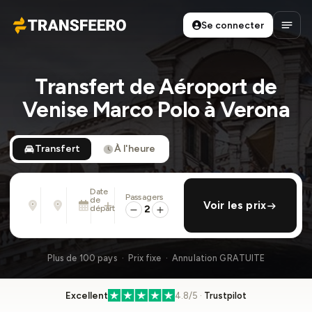
Se connecter
Transfeero
Ouvri
Transfert de Aéroport de
Venise Marco Polo à Verona
Transfert
À l'heure
Date
Passagers
De
À
de
ajouter retour
Voir les prix
Adresse, aéroport, hôtel, ...
Adresse, aéroport, hôtel, ...
départ
2
Mar. 11 Août · 01:45 PM
Plus de 100 pays · Prix fixe · Annulation GRATUITE
Excellent
4.8/5 ·
Trustpilot