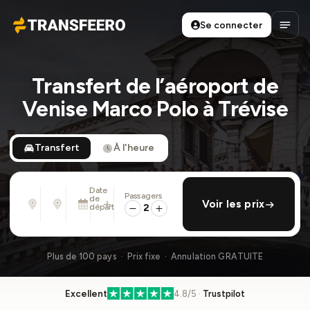
Se connecter
Transfeero
Ouvri
Transfert de l’aéroport de
Venise Marco Polo à Trévise
Transfert
À l'heure
Date
Passagers
De
À
de
ajouter retour
Voir les prix
Adresse, aéroport, hôtel, ...
Adresse, aéroport, hôtel, ...
départ
2
Dim. 9 Août · 01:45 PM
Plus de 100 pays · Prix fixe · Annulation GRATUITE
Excellent
4.8/5 ·
Trustpilot