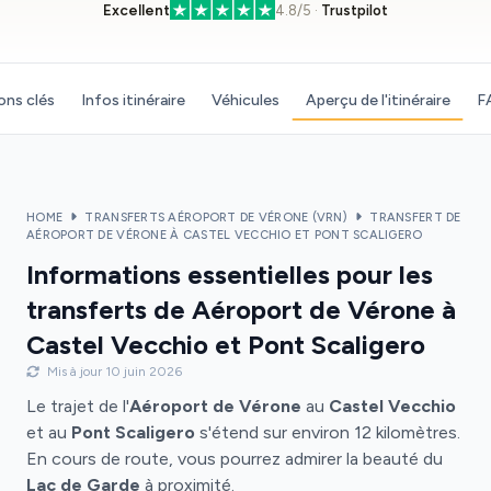
Excellent
4.8/5 ·
Trustpilot
ons clés
Infos itinéraire
Véhicules
Aperçu de l'itinéraire
F
HOME
TRANSFERTS AÉROPORT DE VÉRONE (VRN)
TRANSFERT DE
AÉROPORT DE VÉRONE À CASTEL VECCHIO ET PONT SCALIGERO
Informations essentielles pour les
transferts de Aéroport de Vérone à
Castel Vecchio et Pont Scaligero
Mis à jour 10 juin 2026
Le trajet de l'
Aéroport de Vérone
au
Castel Vecchio
et au
Pont Scaligero
s'étend sur environ 12 kilomètres.
En cours de route, vous pourrez admirer la beauté du
Lac de Garde
à proximité.