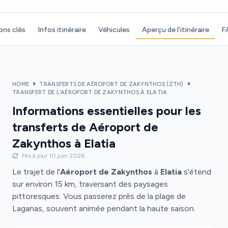
ons clés
Infos itinéraire
Véhicules
Aperçu de l'itinéraire
F
HOME
TRANSFERTS DE AÉROPORT DE ZAKYNTHOS (ZTH)
TRANSFERT DE L’AÉROPORT DE ZAKYNTHOS À ELATIA
Informations essentielles pour les
transferts de Aéroport de
Zakynthos à Elatia
Mis à jour 10 juin 2026
Le trajet de l'
Aéroport de Zakynthos
à
Elatia
s'étend
sur environ 15 km, traversant des paysages
pittoresques. Vous passerez près de la plage de
Laganas, souvent animée pendant la haute saison.