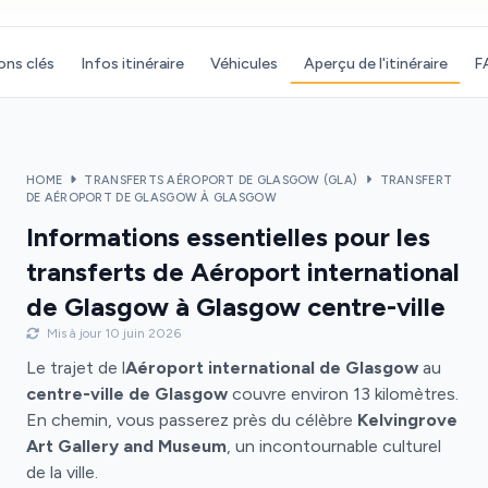
ons clés
Infos itinéraire
Véhicules
Aperçu de l'itinéraire
F
HOME
TRANSFERTS AÉROPORT DE GLASGOW (GLA)
TRANSFERT
DE AÉROPORT DE GLASGOW À GLASGOW
Informations essentielles pour les
transferts de Aéroport international
de Glasgow à Glasgow centre-ville
Mis à jour 10 juin 2026
Le trajet de l
Aéroport international de Glasgow
au
centre-ville de Glasgow
couvre environ 13 kilomètres.
En chemin, vous passerez près du célèbre
Kelvingrove
Art Gallery and Museum
, un incontournable culturel
de la ville.