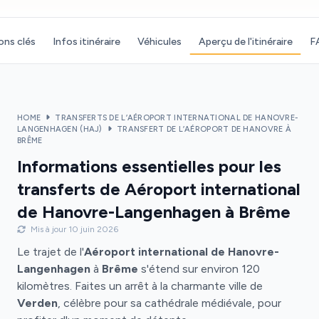
ons clés
Infos itinéraire
Véhicules
Aperçu de l'itinéraire
F
HOME
TRANSFERTS DE L’AÉROPORT INTERNATIONAL DE HANOVRE-
LANGENHAGEN (HAJ)
TRANSFERT DE L’AÉROPORT DE HANOVRE À
BRÊME
Informations essentielles pour les
transferts de Aéroport international
de Hanovre-Langenhagen à Brême
Mis à jour 10 juin 2026
Le trajet de l'
Aéroport international de Hanovre-
Langenhagen
à
Brême
s'étend sur environ 120
kilomètres. Faites un arrêt à la charmante ville de
Verden
, célèbre pour sa cathédrale médiévale, pour