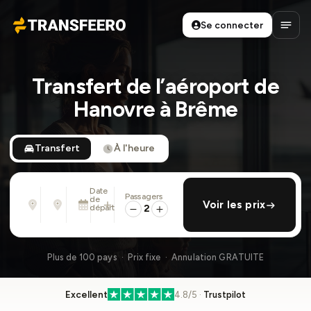
Se connecter
Transfeero
Ouvri
Transfert de l’aéroport de
Hanovre à Brême
Transfert
À l'heure
Date
Passagers
De
À
de
ajouter retour
Voir les prix
Adresse, aéroport, hôtel, ...
Adresse, aéroport, hôtel, ...
départ
2
Mer. 12 Août · 01:45 PM
Plus de 100 pays · Prix fixe · Annulation GRATUITE
Excellent
4.8/5 ·
Trustpilot