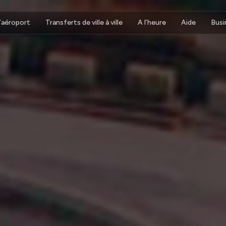
d’aéroport
Transferts de ville à ville
A l’heure
Aide
Busi