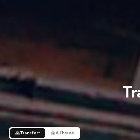
Tr
Transfert
À l'heure