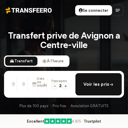
Se connecter
Transfeero
Ouvri
Transfert prive de Avignon a
Centre-ville
Transfert
À l'heure
Date
Passagers
De
À
de
ajouter retour
Voir les prix
Adresse, aéroport, hôtel, ...
Adresse, aéroport, hôtel, ...
départ
2
Dim. 9 Août · 01:45 PM
Plus de 100 pays · Prix fixe · Annulation GRATUITE
Excellent
4.8/5 ·
Trustpilot