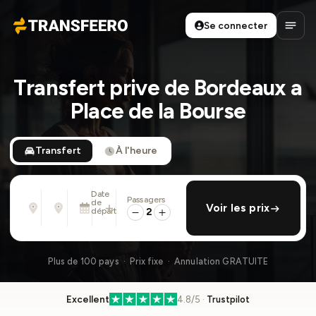
Se connecter
Transfeero
Ouvri
Transfert prive de Bordeaux a
Place de la Bourse
Transfert
À l'heure
Date
Passagers
De
À
de
ajouter retour
Voir les prix
Adresse, aéroport, hôtel, ...
Adresse, aéroport, hôtel, ...
départ
2
Sam. 8 Août · 01:45 PM
Plus de 100 pays · Prix fixe · Annulation GRATUITE
Excellent
4.8/5 ·
Trustpilot