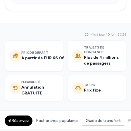
Mis à jour 10 juin 2026
TRAJETS DE
CONFIANCE
PRIX DE DÉPART
Plus de 4 millions
À partir de EUR 66.06
de passagers
FLEXIBILITÉ
TARIFS
Annulation
Prix fixe
GRATUITE
Réservez
Recherches populaires
Guide de transfert
M