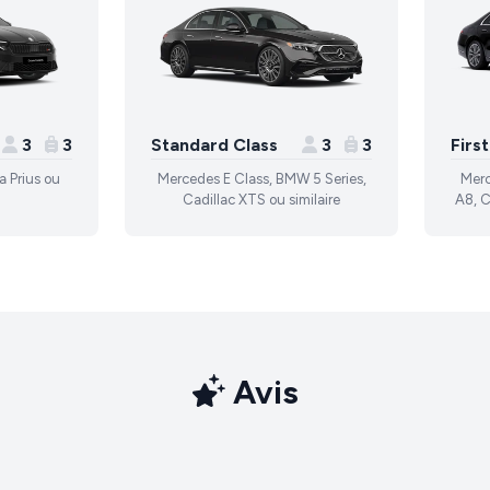
3
3
Standard Class
3
3
Firs
a Prius ou
Mercedes E Class, BMW 5 Series,
Merc
Cadillac XTS ou similaire
A8, C
Avis