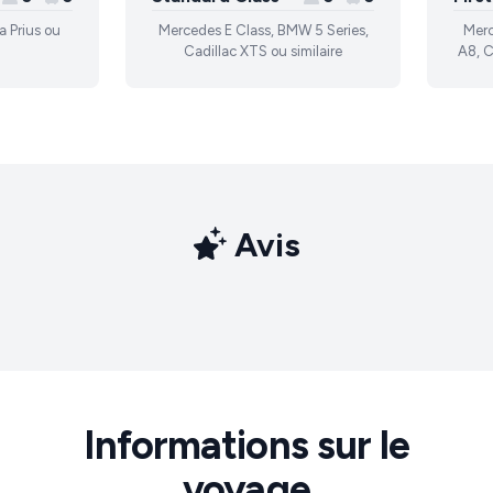
a Prius ou
Mercedes E Class, BMW 5 Series,
Merc
Cadillac XTS ou similaire
A8, C
Avis
Informations sur le
voyage