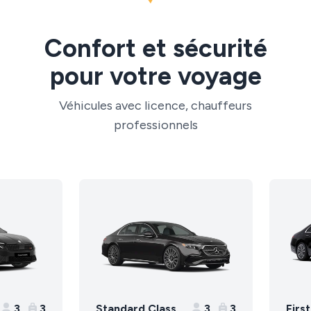
Confort et sécurité
pour votre voyage
Véhicules avec licence, chauffeurs
professionnels
3
3
Standard Class
3
3
Firs