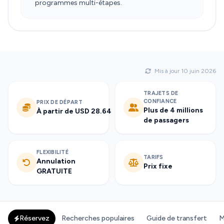
programmes multi-étapes.
Mis à jour 10 juin 2026
TRAJETS DE
CONFIANCE
PRIX DE DÉPART
Plus de 4 millions
À partir de USD 28.64
de passagers
FLEXIBILITÉ
TARIFS
Annulation
Prix fixe
GRATUITE
Réservez
Recherches populaires
Guide de transfert
M