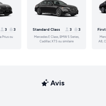
3
3
Standard Class
3
3
Firs
a Prius ou
Mercedes E Class, BMW 5 Series,
Merc
Cadillac XTS ou similaire
A8, C
Avis