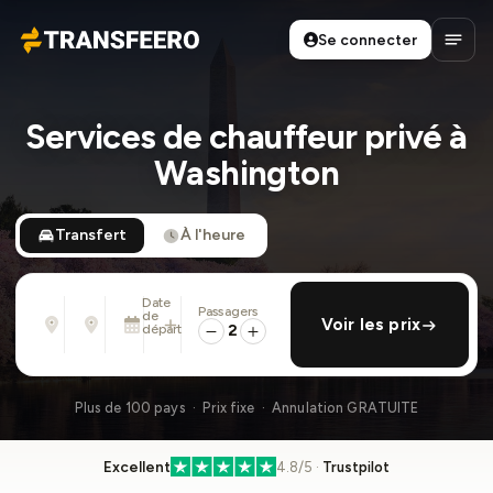
Se connecter
Transfeero
Ouvri
Services de chauffeur privé à
Washington
Transfert
À l'heure
Date
Passagers
De
À
de
ajouter retour
Voir les prix
Adresse, aéroport, hôtel, ...
Adresse, aéroport, hôtel, ...
départ
2
Lun. 10 Août · 01:45 PM
Plus de 100 pays · Prix fixe · Annulation GRATUITE
Excellent
4.8/5 ·
Trustpilot