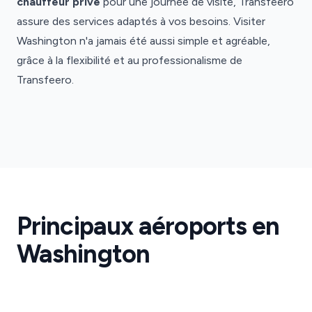
chauffeur privé
pour une journée de visite, Transfeero
assure des services adaptés à vos besoins. Visiter
Washington n'a jamais été aussi simple et agréable,
grâce à la flexibilité et au professionalisme de
Transfeero.
Aéroport
Aéroport
Washington
Washington
Dulles
Reagan
Transfert
Transfert
de
de
Aéroport
Principaux aéroports en
Aéroport
Washington
Washington
Dulles
Washington
Reagan
·
·
IAD
DCA