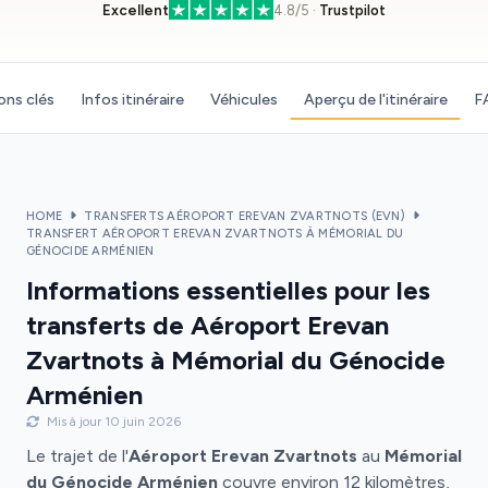
Excellent
4.8/5 ·
Trustpilot
ons clés
Infos itinéraire
Véhicules
Aperçu de l'itinéraire
F
HOME
TRANSFERTS AÉROPORT EREVAN ZVARTNOTS (EVN)
TRANSFERT AÉROPORT EREVAN ZVARTNOTS À MÉMORIAL DU
GÉNOCIDE ARMÉNIEN
Informations essentielles pour les
transferts de Aéroport Erevan
Zvartnots à Mémorial du Génocide
Arménien
Mis à jour 10 juin 2026
Le trajet de l'
Aéroport Erevan Zvartnots
au
Mémorial
du Génocide Arménien
couvre environ 12 kilomètres,