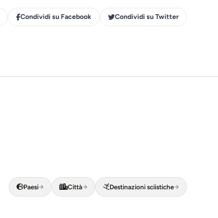
Condividi su Facebook
Condividi su Twitter
Barcelona
Paesi
Città
Destinazioni sciistiche
→
Los Angeles
→
→
FCO
Aeroporto di Barcellona ·
BCN
Aeroporto di Los Angeles ·
LAX
icino (FCO)
Transfer Aeroporto di Barcellona (BCN)