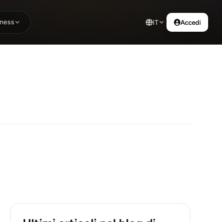
ness
IT
Accedi