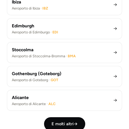
Ibiza
→
Aeroporto di Ibiza ·
IBZ
Edimburgh
→
Aeroporto di Edimburgo ·
EDI
Stoccolma
→
Aeroporto di Stoccolma-Bromma ·
BMA
Gothenburg (Goteborg)
→
Aeroporto di Goteborg ·
GOT
Alicante
→
Aeroporto di Alicante ·
ALC
E molti altri
→