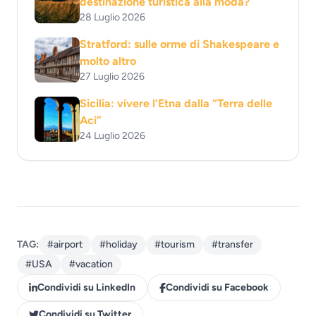
destinazione turistica alla moda?
28 Luglio 2026
Stratford: sulle orme di Shakespeare e
molto altro
27 Luglio 2026
Sicilia: vivere l’Etna dalla “Terra delle
Aci”
24 Luglio 2026
TAG:
#airport
#holiday
#tourism
#transfer
#USA
#vacation
Condividi su LinkedIn
Condividi su Facebook
Condividi su Twitter