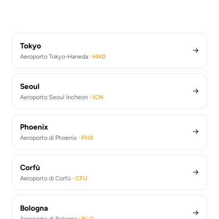
Los Angeles
Transfer Aeroporto Roma Fiumicino (FCO)
Aeroporto di Berlino Brandeburgo ·
BER
Transfer Aeroporto di Barcellona (BCN)
Aeroporto di Atene ·
ATH
Transfer Aeroporto di Parigi De Gaulle (CDG)
Aeroporto di Los Angeles ·
LAX
Transfer Aeroporto di Berlino Brandeburgo (BER)
Transfer aeroporto di Atene (ATH)
Transfer Aeroporto di Los Angeles (LAX)
Tokyo
→
Aeroporto Tokyo-Haneda ·
HND
Seoul
→
Aeroporto Seoul Incheon ·
ICN
Phoenix
→
Aeroporto di Phoenix ·
PHX
Corfù
→
Aeroporto di Corfù ·
CFU
Bologna
→
Aeroporto di Bologna ·
BLQ