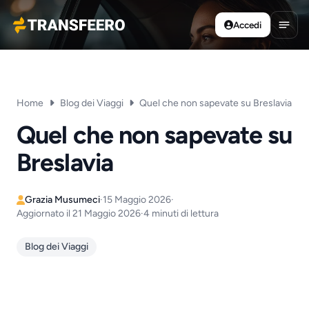
Accedi
Transfeero
Apri 
Home
Blog dei Viaggi
Quel che non sapevate su Breslavia
Quel che non sapevate su
Breslavia
Grazia Musumeci
·
15 Maggio 2026
·
Aggiornato il 21 Maggio 2026
·
4 minuti di lettura
Blog dei Viaggi