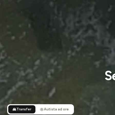
S
Transfer
Autista ad ore