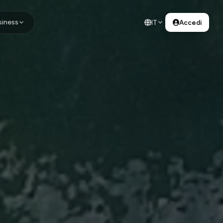
siness
IT
Accedi