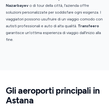
Nazarbayev
o di tour della città, l'azienda offre
soluzioni personalizzate per soddisfare ogni esigenza. I
viaggiatori possono usufruire di un viaggio comodo con
autisti professionali e auto di alta qualità.
Transfeero
garantisce un'ottima esperienza di viaggio dall'inizio alla
fine.
Aeroporto
di
Astana
Taxi
Gli aeroporti principali in
Astana
Aeroporto
Astana
·
NQZ