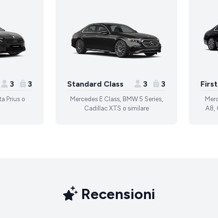
3
3
Standard Class
3
3
Firs
a Prius o
Mercedes E Class, BMW 5 Series,
Merc
Cadillac XTS o similare
A8, 
Recensioni