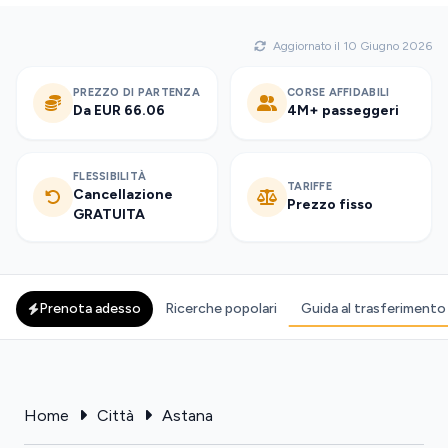
Aggiornato il 10 Giugno 2026
PREZZO DI PARTENZA
CORSE AFFIDABILI
Da EUR 66.06
4M+ passeggeri
FLESSIBILITÀ
TARIFFE
Cancellazione
Prezzo fisso
GRATUITA
Prenota adesso
Ricerche popolari
Guida al trasferimento
Home
Città
Astana