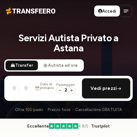
Accedi
Transfeero
Apri 
Servizi Autista Privato a
Astana
Transfer
Autista ad ore
Data di
Passeggeri
Da
Per
prelievo
aggiungi ritorno
Vedi prezzi
Indirizzo, aeroporto, albergo, ...
Indirizzo, aeroporto, albergo, ...
2
Sab 8 Ago · 01:45 PM
Oltre 100 paesi · Prezzo fisso · Cancellazione GRATUITA
Eccellente
4.8/5 ·
Trustpilot