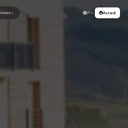
siness
IT
Accedi