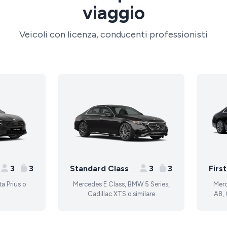
viaggio
Veicoli con licenza, conducenti professionisti
3
3
Standard Class
3
3
Firs
a Prius o
Mercedes E Class, BMW 5 Series,
Merc
Cadillac XTS o similare
A8, 