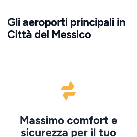
per
aeroporto
Aeroporto
di
Città
Città
Gli aeroporti principali in
del
del
Messico
Messico
Città del Messico
Angeles
·
·
MEX
NLU
Massimo comfort e
sicurezza per il tuo