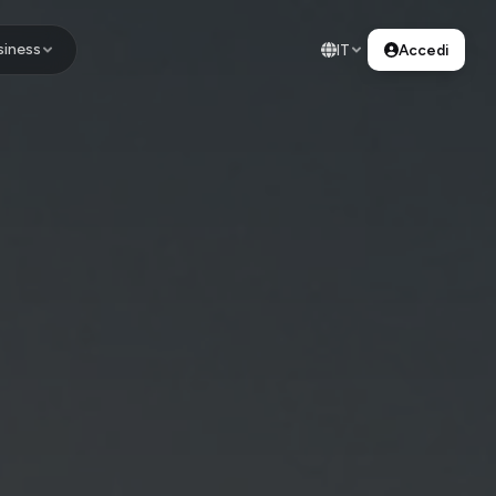
siness
IT
Accedi