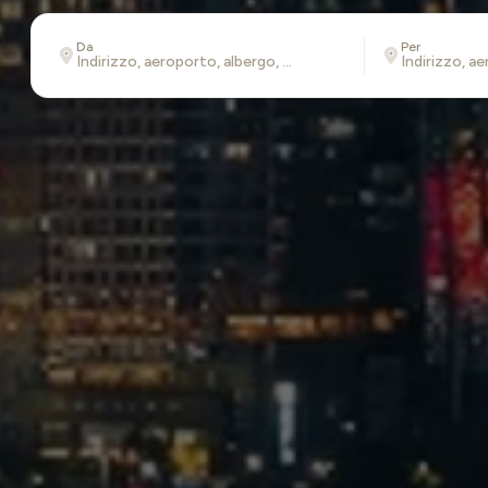
Da
Per