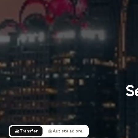
S
Transfer
Autista ad ore