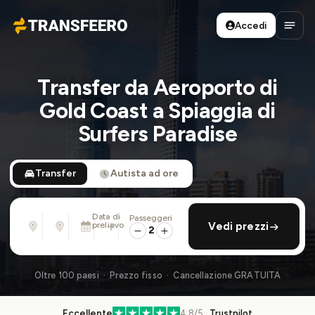
Accedi
Transfeero
Apri 
Transfer da Aeroporto di
Gold Coast a Spiaggia di
Surfers Paradise
Transfer
Autista ad ore
Data di
Passeggeri
Da
Per
prelievo
aggiungi ritorno
Vedi prezzi
Indirizzo, aeroporto, albergo, ...
Indirizzo, aeroporto, albergo, ...
2
Lun 10 Ago · 01:45 PM
Oltre 100 paesi · Prezzo fisso · Cancellazione GRATUITA
Eccellente
4.8/5 ·
Trustpilot