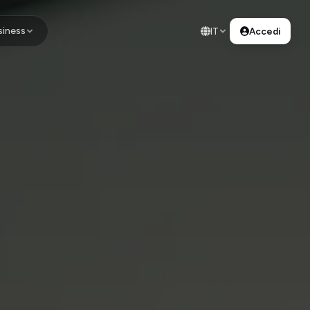
siness
IT
Accedi