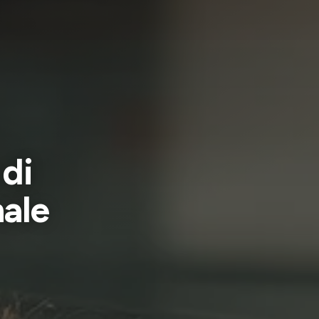
 di
ale