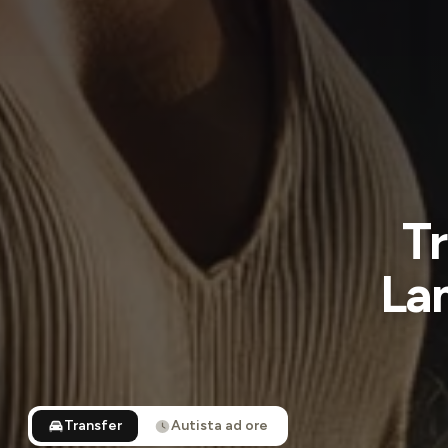
Tr
La
Transfer
Autista ad ore